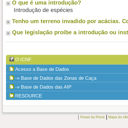
O que é uma introdução?
Introdução de espécies
Tenho um terreno invadido por acácias. C
Que legislação proíbe a introdução ou ins
O ICNF
Acesso a Base de Dados
-» Base de Dados das Zonas de Caça
-» Base de Dados das AIP
RESOURCE
Power by Plone
Mapa do síti